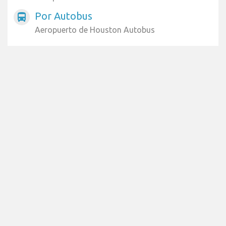
Por Autobus
directions_bus
Aeropuerto de Houston Autobus