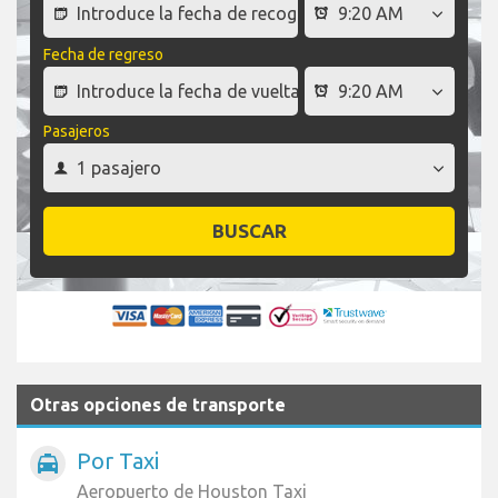
Fecha de regreso
Pasajeros
BUSCAR
Otras opciones de transporte
Por Taxi
local_taxi
Aeropuerto de Houston Taxi