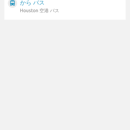
から バス
directions_bus
Houston 空港 バス