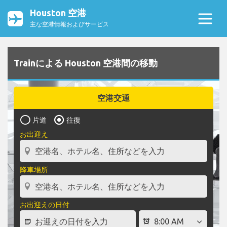
Houston 空港
主な空港情報およびサービス
Trainによる Houston 空港間の移動
空港交通
片道
往復
お出迎え
降車場所
お出迎えの日付