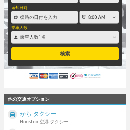
返却日時
乗車人数
検索
他の交通オプション
から タクシー
local_taxi
Houston 空港 タクシー