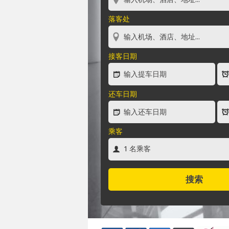
落客处
接客日期
还车日期
乘客
搜索